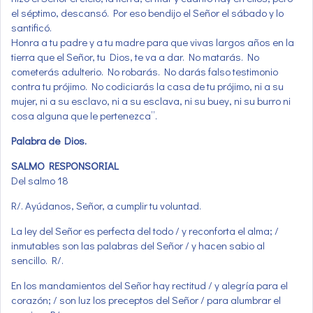
el séptimo, descansó. Por eso bendijo el Señor el sábado y lo
santificó.
Honra a tu padre y a tu madre para que vivas largos años en la
tierra que el Señor, tu Dios, te va a dar. No matarás. No
cometerás adulterio. No robarás. No darás falso testimonio
contra tu prójimo. No codiciarás la casa de tu prójimo, ni a su
mujer, ni a su esclavo, ni a su esclava, ni su buey, ni su burro ni
cosa alguna que le pertenezca”.
Palabra de Dios.
SALMO RESPONSORIAL
Del salmo 18
R/. Ayúdanos, Señor, a cumplir tu voluntad.
La ley del Señor es perfecta del todo / y reconforta el alma; /
inmutables son las palabras del Señor / y hacen sabio al
sencillo. R/.
En los mandamientos del Señor hay rectitud / y alegría para el
corazón; / son luz los preceptos del Señor / para alumbrar el