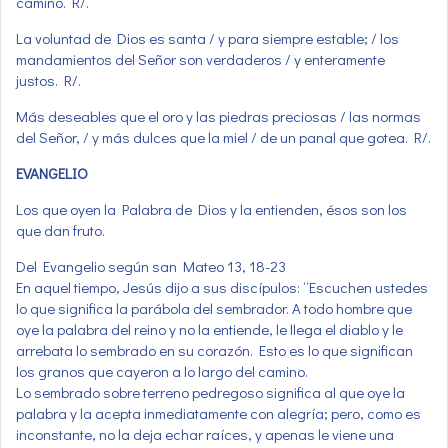
camino. R/.
La voluntad de Dios es santa / y para siempre estable; / los
mandamientos del Señor son verdaderos / y enteramente
justos. R/.
Más deseables que el oro y las piedras preciosas / las normas
del Señor, / y más dulces que la miel / de un panal que gotea. R/.
EVANGELIO
Los que oyen la Palabra de Dios y la entienden, ésos son los
que dan fruto.
Del Evangelio según san Mateo 13, 18-23
En aquel tiempo, Jesús dijo a sus discípulos: “Escuchen ustedes
lo que significa la parábola del sembrador. A todo hombre que
oye la palabra del reino y no la entiende, le llega el diablo y le
arrebata lo sembrado en su corazón. Esto es lo que significan
los granos que cayeron a lo largo del camino.
Lo sembrado sobre terreno pedregoso significa al que oye la
palabra y la acepta inmediatamente con alegría; pero, como es
inconstante, no la deja echar raíces, y apenas le viene una