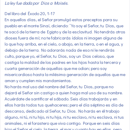
La ley fue dada por Dios a Moisés.
Del libro del Éxodo 20, 1-17
En aquellos días, el Señor promulgó estos preceptos para su
pueblo en el monte Sinaí, diciendo: “Yo soy el Señor, tu Dios, que
te sacó de la tierra de Egipto y de la esclavitud. No tendrás otros
dioses fuera de mí; no te fabricarás ídolos ni imagen alguna de
lo que hay arriba, en el cielo, o abajo, en la tierra, o en el agua, y
debajo de la tierra. No adorarás nada de eso ni le rendirás
culto, porque yo, el Señor, tu Dios, soy un Dios celoso, que
castiga la maldad de los padres en los hijos hasta la tercera y
cuarta generación de aquellas que me odian; pero soy
misericordioso hasta la milésima generación de aquellos que me
aman y cumplen mis mandamientos.
No harás mal uso del nombre del Señor, tu Dios, porque no
dejará el Señor sin castigo a quien haga mal uso de su nombre.
Acuérdate de santificar el sábado. Seis días trabajarás y en
ellos harás todos tus quehaceres; pero el día séptimo es día de
descanso, dedicado al Señor, tu Dios. No harás en él trabajo
alguno, ni tú, ni tu hijo, ni tu hija, ni tu esclavo, ni tu esclava, ni tus
animales, ni el forastero que viva contigo. Porque en seis días
hizo el Señor el cielo, la tierra, el mar y cuanto hay en ellos, pero