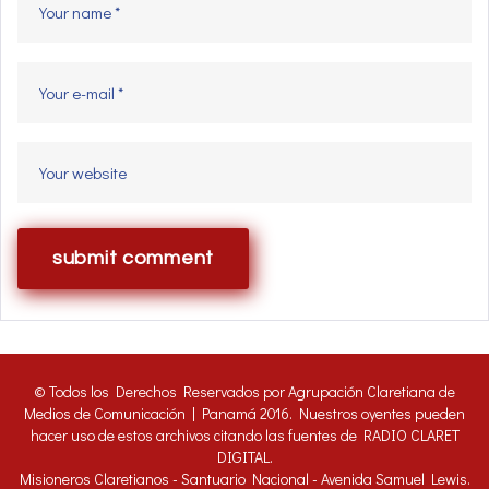
© Todos los Derechos Reservados por Agrupación Claretiana de
Medios de Comunicación | Panamá 2016. Nuestros oyentes pueden
hacer uso de estos archivos citando las fuentes de RADIO CLARET
DIGITAL.
Misioneros Claretianos - Santuario Nacional - Avenida Samuel Lewis.