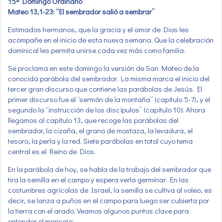
15º Domingo Ordinario
Mateo 13,1-23: “El sembrador salió a sembrar”
Estimados hermanos, que la gracia y el amor de Dios les
acompañe en el inicio de esta nueva semana. Que la celebración
dominical les permita unirse cada vez más como familia.
Se proclama en este domingo la versión de San Mateo de la
conocida parábola del sembrador. La misma marca el inicio del
tercer gran discurso que contiene las parábolas de Jesús. El
primer discurso fue el “sermón de la montaña” (capítulo 5-7), y el
segundo la “instrucción de los discípulos” (capítulo 10). Ahora
llegamos al capítulo 13, que recoge las parábolas del
sembrador, la cizaña, el grano de mostaza, la levadura, el
tesoro, la perla y la red. Siete parábolas en total cuyo tema
central es el Reino de Dios.
En la parábola de hoy, se habla de la trabajo del sembrador que
tira la semilla en el campo y espera verla germinar. En las
costumbres agrícolas de Israel, la semilla se cultiva al voleo, es
decir, se lanza a puños en el campo para luego ser cubierta por
la tierra con el arado. Veamos algunos puntos clave para
entender el mensaje: