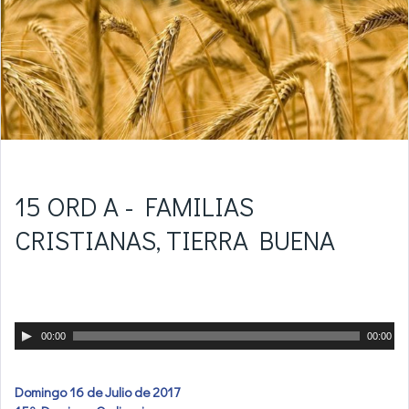
15 ORD A - FAMILIAS
CRISTIANAS, TIERRA BUENA
Reproductor
00:00
00:00
de
audio
Domingo 16 de Julio de 2017