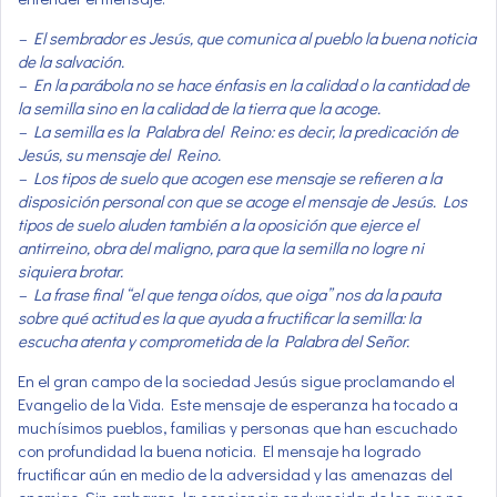
– El sembrador es Jesús, que comunica al pueblo la buena noticia
de la salvación.
– En la parábola no se hace énfasis en la calidad o la cantidad de
la semilla sino en la calidad de la tierra que la acoge.
– La semilla es la Palabra del Reino: es decir, la predicación de
Jesús, su mensaje del Reino.
– Los tipos de suelo que acogen ese mensaje se refieren a la
disposición personal con que se acoge el mensaje de Jesús. Los
tipos de suelo aluden también a la oposición que ejerce el
antirreino, obra del maligno, para que la semilla no logre ni
siquiera brotar.
– La frase final “el que tenga oídos, que oiga” nos da la pauta
sobre qué actitud es la que ayuda a fructificar la semilla: la
escucha atenta y comprometida de la Palabra del Señor.
En el gran campo de la sociedad Jesús sigue proclamando el
Evangelio de la Vida. Este mensaje de esperanza ha tocado a
muchísimos pueblos, familias y personas que han escuchado
con profundidad la buena noticia. El mensaje ha logrado
fructificar aún en medio de la adversidad y las amenazas del